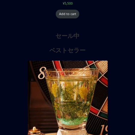
¥
5,500
Add to cart
セール中
ベストセラー