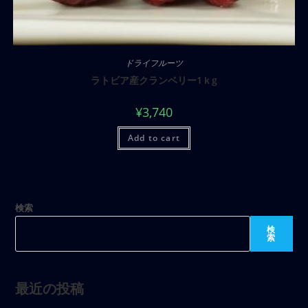
ドライフルーツ
ラトビア産クランベリー1ｋg
¥
3,740
Add to cart
検索
検
索
最近の投稿